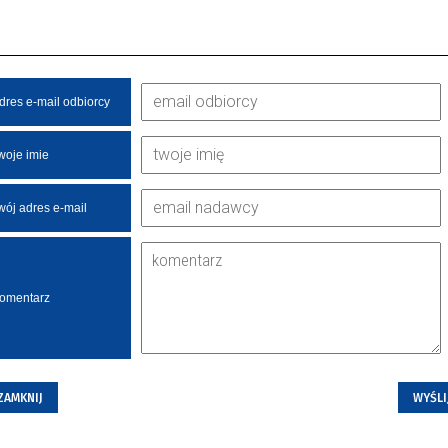
dres e-mail odbiorcy
woje imie
wój adres e-mail
omentarz