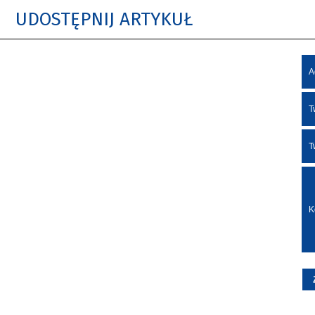
UDOSTĘPNIJ ARTYKUŁ
A
T
T
K