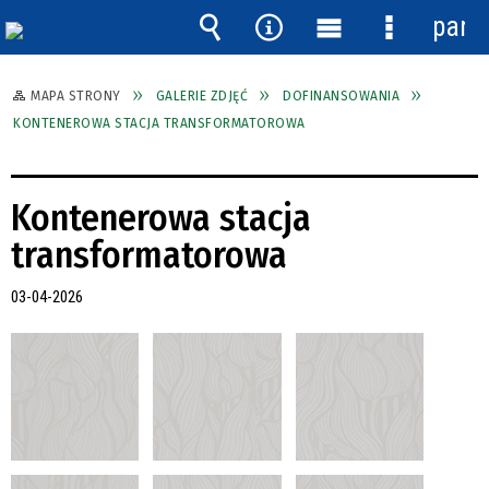
pane
Wyszukiwarka
Narzędzia
Menu
Menu
główne
szczegóło
MAPA STRONY
GALERIE ZDJĘĆ
DOFINANSOWANIA
KONTENEROWA STACJA TRANSFORMATOROWA
Kontenerowa stacja
transformatorowa
03-04-2026