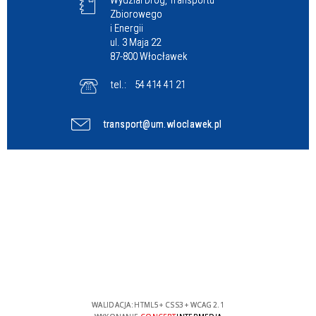
Wydzial Dróg, Transportu
Zbiorowego
i Energii
ul. 3 Maja 22
87-800 Włocławek
tel.:
54 414 41 21
transport@um.wloclawek.pl
WALIDACJA:
HTML5
+
CSS3
+
WCAG 2.1