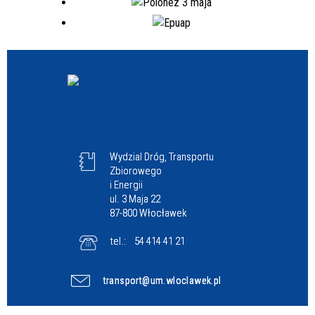
Wydzial Dróg, Transportu
Zbiorowego
i Energii
ul. 3 Maja 22
87-800 Włocławek
tel.:
54 414 41 21
transport@um.wloclawek.pl