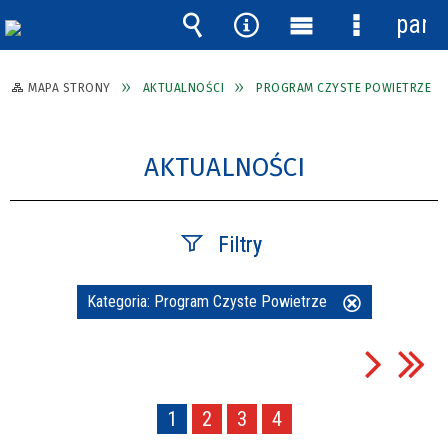
pane
Wyszukiwarka
Narzędzia
Menu
Menu
główne
szczegóło
MAPA STRONY
AKTUALNOŚCI
PROGRAM CZYSTE POWIETRZE
AKTUALNOŚCI
Filtry
Szukana fraza
Kategoria:
Program Czyste Powietrze
Usuń
ten
filtr
Data publikacji
1
2
3
4
—