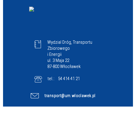
Wydzial Dróg, Transportu
Zbiorowego
i Energii
ul. 3 Maja 22
87-800 Włocławek
tel.:
54 414 41 21
transport@um.wloclawek.pl