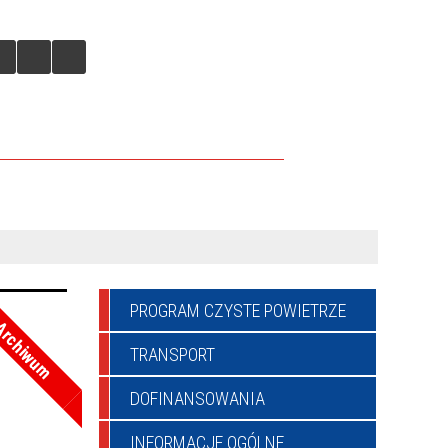
JAZDY - CENTRUM PRZESIADKOWE
PROGRAM CZYSTE POWIETRZE
rchiwum
TRANSPORT
DOFINANSOWANIA
INFORMACJE OGÓLNE