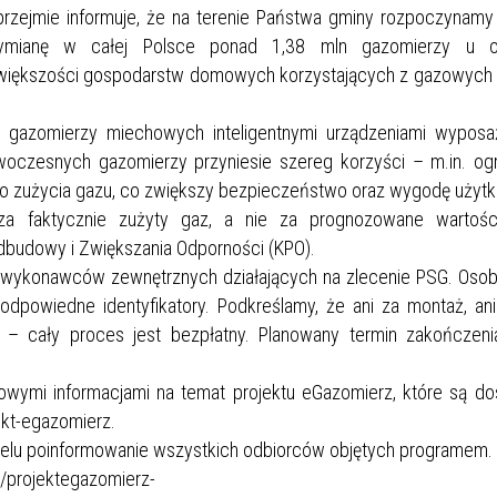
przejmie informuje, że na terenie Państwa gminy rozpoczynamy 
 wymianę w całej Polsce ponad 1,38 mln gazomierzy u o
yli większości gospodarstw domowych korzystających z gazowyc
ych gazomierzy miechowych inteligentnymi urządzeniami wypos
oczesnych gazomierzy przyniesie szereg korzyści – m.in. ogr
ego zużycia gazu, co zwiększy bezpieczeństwo oraz wygodę użyt
 za faktycznie zużyty gaz, a nie za prognozowane wartości
dbudowy i Zwiększania Odporności (KPO).
 wykonawców zewnętrznych działających na zlecenie PSG. Osob
odpowiedne identyfikatory. Podkreślamy, że ani za montaż, an
– cały proces jest bezpłatny. Planowany termin zakończeni
wymi informacjami na temat projektu eGazomierz, które są do
ekt-egazomierz.
celu poinformowanie wszystkich odbiorców objętych programem.
l/projektegazomierz-