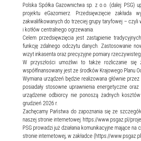
Polska Spółka Gazownictwa sp. z o.o. (dalej: PSG) u
projektu eGazomierz. Przedsięwzięcie zakłada
zakwalifikowanych do trzeciej grupy taryfowej – cz
i kotłów centralnego ogrzewania.
Celem przedsięwzięcia jest zastąpienie tradycyjn
funkcję zdalnego odczytu danych. Zastosowanie now
wizyt inkasenta oraz precyzyjne pomiary rzeczywist
W przyszłości umożliwi to także rozliczanie się
współfinansowany jest ze środków Krajowego Planu O
Wymiana urządzeń będzie realizowana głównie przez
posiadały stosowne uprawnienia energetyczne oraz 
urządzenie odbiorcy nie ponoszą żadnych kosztów 
grudzień 2026 r.
Zachęcamy Państwa do zapoznania się ze szczegóło
naszej stronie internetowej: https://www.psgaz.pl/proj
PSG prowadzi już działania komunikacyjne mające na 
stronie internetowej, w zakładce (https://www.psgaz.p