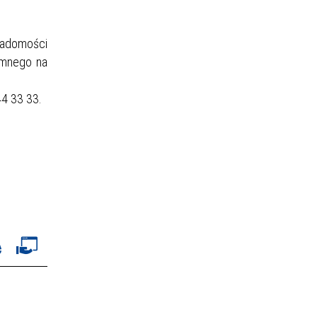
iadomości
emnego na
44 33 33.