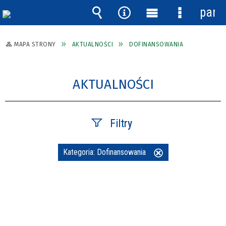
pane
Wyszukiwarka
Narzędzia
Menu
Menu
główne
szczegóło
MAPA STRONY
AKTUALNOŚCI
DOFINANSOWANIA
AKTUALNOŚCI
Filtry
Szukana fraza
Kategoria:
Dofinansowania
Usuń
ten
filtr
Data publikacji
—