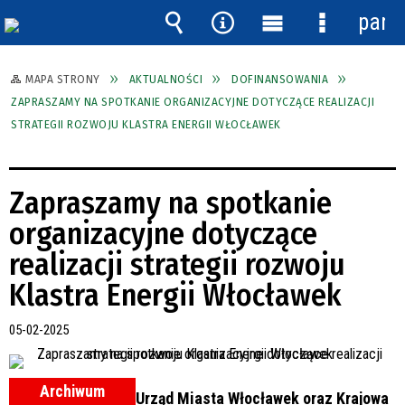
pane
Wyszukiwarka
Narzędzia
Menu
Menu
główne
szczegóło
MAPA STRONY
AKTUALNOŚCI
DOFINANSOWANIA
ZAPRASZAMY NA SPOTKANIE ORGANIZACYJNE DOTYCZĄCE REALIZACJI
STRATEGII ROZWOJU KLASTRA ENERGII WŁOCŁAWEK
Zapraszamy na spotkanie
organizacyjne dotyczące
realizacji strategii rozwoju
Klastra Energii Włocławek
05-02-2025
Archiwum
Urząd Miasta Włocławek oraz Krajowa