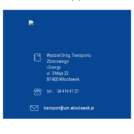
Wydzial Dróg, Transportu
Zbiorowego
i Energii
ul. 3 Maja 22
87-800 Włocławek
tel.:
54 414 41 21
transport@um.wloclawek.pl