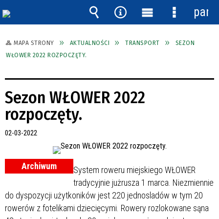
pane
Wyszukiwarka
Narzędzia
Menu
Menu
główne
szczegóło
MAPA STRONY
AKTUALNOŚCI
TRANSPORT
SEZON
WŁOWER 2022 ROZPOCZĘTY.
Sezon WŁOWER 2022
rozpoczęty.
02-03-2022
Archiwum
System roweru miejskiego WŁOWER
tradycyjnie jużrusza 1 marca. Niezmiennie
do dyspozycji użytkoników jest 220 jednosladów w tym 20
rowerów z fotelikami dziecięcymi. Rowery rozlokowane sąna