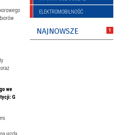
Zbiorowego
ELEKTROMOBILNOŚĆ
dbiorów
NAJNOWSZE
1
ty
 oraz
ego we
ycji: G
mi.
na jazda.