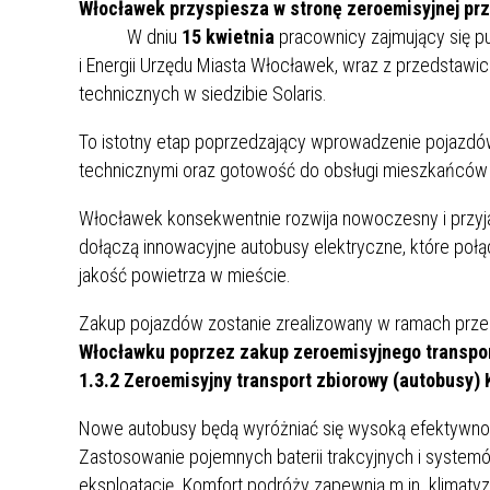
Włocławek przyspiesza w stronę zeroemisyjnej prz
W dniu
15 kwietnia
pracownicy zajmujący się p
i Energii Urzędu Miasta Włocławek, wraz z przedstawi
technicznych w siedzibie Solaris.
To istotny etap poprzedzający wprowadzenie pojazdów
technicznymi oraz gotowość do obsługi mieszkańców
Włocławek konsekwentnie rozwija nowoczesny i przyjaz
dołączą innowacyjne autobusy elektryczne, które poł
jakość powietrza w mieście.
Zakup pojazdów zostanie zrealizowany w ramach prze
Włocławku poprzez zakup zeroemisyjnego transportu
1.3.2 Zeroemisyjny transport zbiorowy (autobusy)
Nowe autobusy będą wyróżniać się wysoką efektywno
Zastosowanie pojemnych baterii trakcyjnych i systemó
eksploatację. Komfort podróży zapewnią m.in. klimatyz