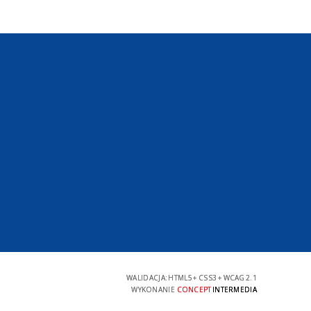
WALIDACJA:
HTML5
+
CSS3
+
WCAG 2.1
WYKONANIE
CONCEPT
INTERMEDIA