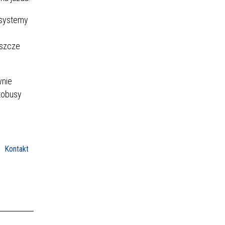
 systemy
eszcze
wnie
utobusy
Kontakt