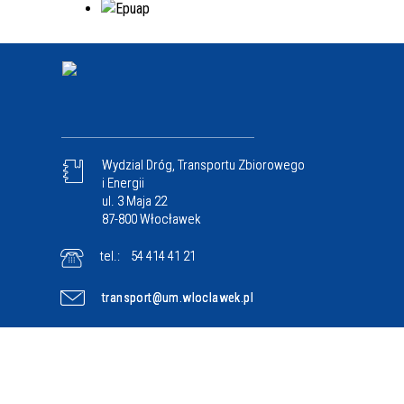
Wydzial Dróg, Transportu Zbiorowego
i Energii
ul. 3 Maja 22
87-800 Włocławek
tel.:
54 414 41 21
transport@um.wloclawek.pl