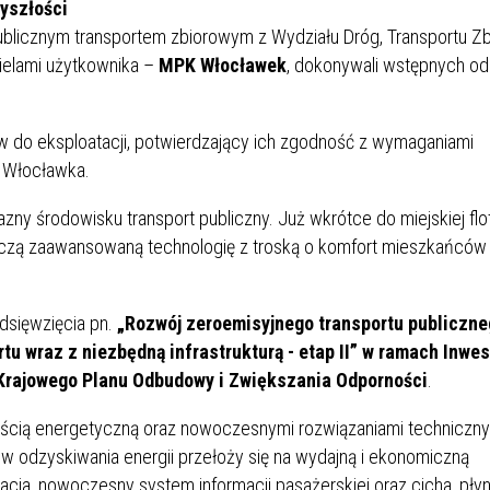
yszłości
ublicznym transportem zbiorowym z Wydziału Dróg, Transportu 
cielami użytkownika –
MPK Włocławek
, dokonywali wstępnych o
 do eksploatacji, potwierdzający ich zgodność z wymaganiami
 Włocławka.
ny środowisku transport publiczny. Już wkrótce do miejskiej flo
ączą zaawansowaną technologię z troską o komfort mieszkańców
dsięwzięcia pn.
„Rozwój zeroemisyjnego transportu publiczn
 wraz z niezbędną infrastrukturą - etap II”
w ramach Inwest
 Krajowego Planu Odbudowy i Zwiększania Odporności
.
ścią energetyczną oraz nowoczesnymi rozwiązaniami techniczny
w odzyskiwania energii przełoży się na wydajną i ekonomiczną
acja, nowoczesny system informacji pasażerskiej oraz cicha, płyn