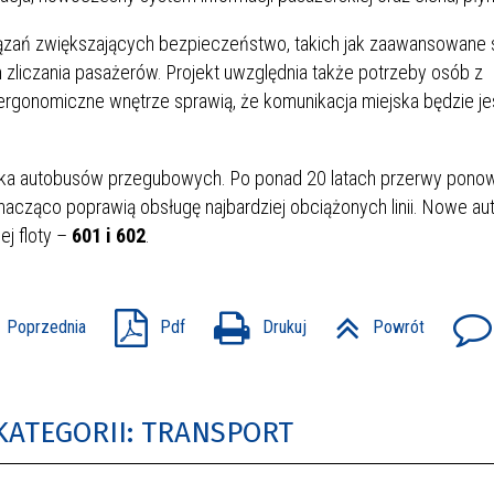
ązań zwiększających bezpieczeństwo, takich jak zaawansowane
zliczania pasażerów. Projekt uwzględnia także potrzeby osób z
 ergonomiczne wnętrze sprawią, że komunikacja miejska będzie j
wka autobusów przegubowych. Po ponad 20 latach przerwy pono
znacząco poprawią obsługę najbardziej obciążonych linii. Nowe a
j floty –
601 i 602
.
Poprzednia
Pdf
Drukuj
Powrót
KATEGORII: TRANSPORT