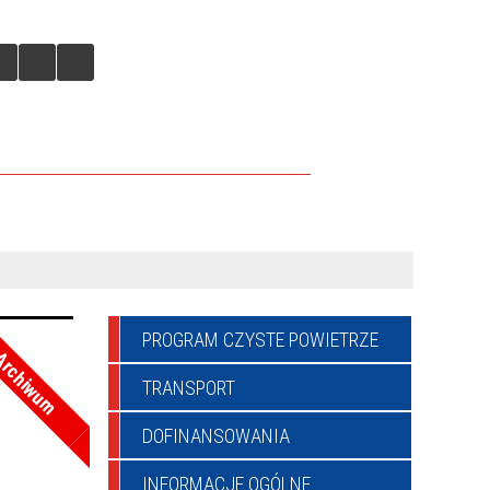
JAZDY - CENTRUM PRZESIADKOWE
PROGRAM CZYSTE POWIETRZE
rchiwum
TRANSPORT
DOFINANSOWANIA
INFORMACJE OGÓLNE